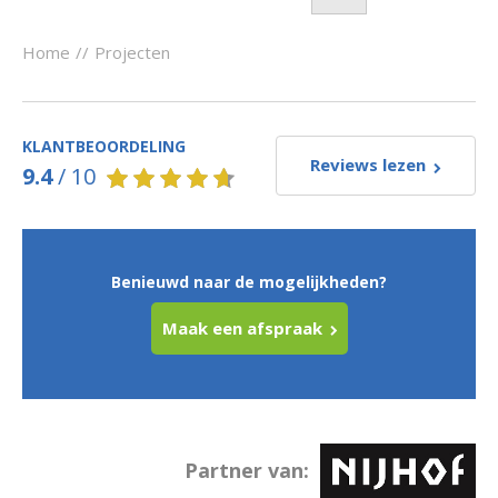
Home
//
Projecten
KLANTBEOORDELING
Reviews lezen
9.4
/
10
Benieuwd naar de mogelijkheden?
Maak een afspraak
Partner van: