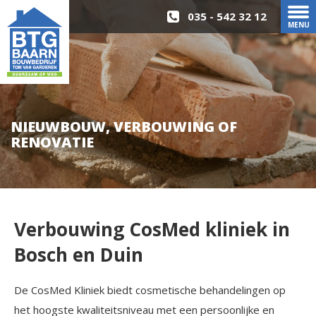
035 - 542 32 12
MENU
NIEUWBOUW, VERBOUWING OF
RENOVATIE
Verbouwing CosMed kliniek in
Bosch en Duin
De CosMed Kliniek biedt cosmetische behandelingen op
het hoogste kwaliteitsniveau met een persoonlijke en