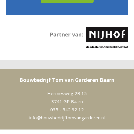
Partner van:
Bouwbedrijf Tom van Garderen Baarn
Hermesweg 2B 15
3741 GP
Baarn
035 - 542 32 12
info@bouwbedrijftomvangarderen.nl